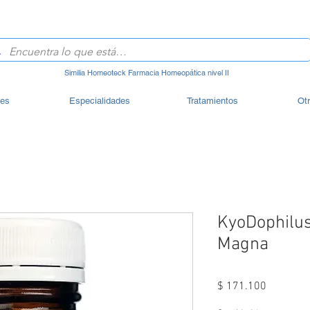
Similia Homeoteck Farmacia Homeopática nivel II
les
Especialidades
Tratamientos
Ot
KyoDophilus
Magna
Precio
$ 171.100