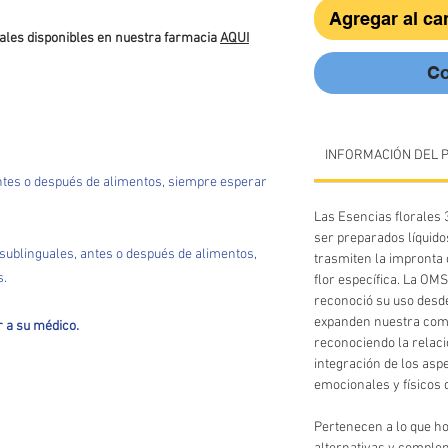
Agregar al car
rales disponibles en nuestra farmacia
AQUI
Co
INFORMACIÓN DEL 
ntes o después de alimentos, siempre esperar
Las Esencias florales
ser preparados líquido
 sublinguales, antes o después de alimentos,
trasmiten la impronta 
s.
flor específica. La OM
reconoció su uso desd
expanden nuestra comp
 a su médico.
reconociendo la relaci
integración de los asp
emocionales y físicos 
​Pertenecen a lo que 