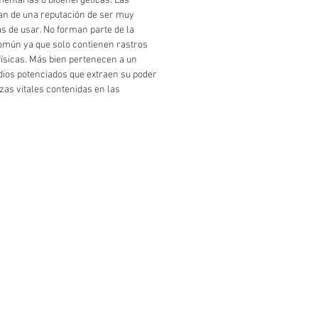
entarias o bioenergéticas. Las
an de una reputación de ser muy
s de usar. No forman parte de la
omún ya que solo contienen rastros
físicas. Más bien pertenecen a un
os potenciados que extraen su poder
rzas vitales contenidas en las