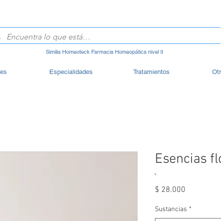
Similia Homeoteck Farmacia Homeopática nivel II
les
Especialidades
Tratamientos
Ot
Esencias f
Precio
$ 28.000
Sustancias
*