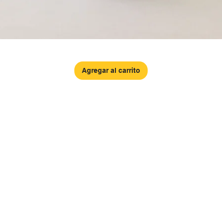
Agregar al carrito
ra 21 # 87-37, Casa.
(+57) 601 3828247
Ox
 el Polo Club. Bogotá, Colombia
(+57) 3173004006
¿Q
(+57) 3173004009
io de atención
Sob
Whatsapp:
de 01 mayo 2026):
(+
57) 3013256981
 a viernes:
Pol
 am - 4:30 pm
similiaventas@gmail.com
P
dos:
 am - 12:00 pm