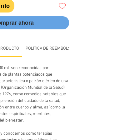
rito
mprar ahora
PRODUCTO
POLÍTICA DE REEMBOLSO Y DEVOLUCIÓN
INFORMACIÓN D
 30 mL son reconocidas por
s de plantas potenciados que
característica o patrón etérico de una
S (Organización Mundial de la Salud)
e 1976, como remedios notables que
rensión del cuidado de la salud,
ón entre cuerpo y alma, así como la
ectos espirituales, mentales,
del bienestar.
hoy conocemos como terapias