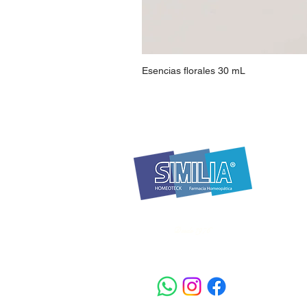
Esencias florales 30 mL
Carre
Barrio
Horar
Similia Homeoteck Farmacia
(des
Homeopática nivel II
Lunes
Desde 1976
8:30
Sába
8:30