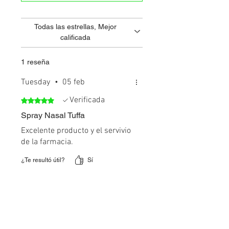
3173004009-3173004006.
Todas las estrellas, Mejor
calificada
1 reseña
Tuesday
•
05 feb
Verificada
Obtuvo 5 de 5 estrellas.
Spray Nasal Tuffa
Excelente producto y el servivio
de la farmacia.
¿Te resultó útil?
Sí