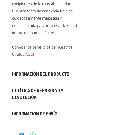
excipientes de la más alta calidad.
Nuestra fórmula renovada ha sido
cuidadosamente mejorada y
especializada para impulsar la salud
íntima de manera óptima.
Conoce los beneficios de nuestros
Óvulos
AQUI
INFORMACIÓN DEL PRODUCTO
Los óvulos de caléndula estan
POLÍTICA DE REEMBOLSO Y
compuestos de extracto de Caléndula
DEVOLUCIÓN
Officinalis.
Otras indicaciones: mejora resequedad,
En caso de presentar abolladuras, o
equilibra PH en la zona íntima y
INFORMACION DE ENVÍO
roturas en el empaque contenedor del
restablece la mucosa genital que se ha
producto
perdido por el paso del tiempo o por
Se realizan domicilios en la ciudad de
alguna enfermedad.
Bogotá, en un maximo de 24 horas se