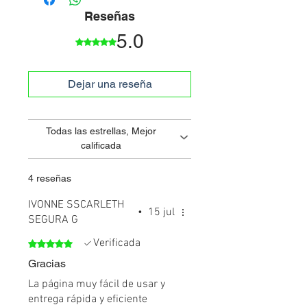
hace la entrega.
Reseñas
En el caso de los ENVIOS NACIONALES,
se hacen las entregas por medio de
5.0
Obtuvo 5 de 5 estrellas.
empresas transportadoras; si requiere
un envío nacional por favor dejenos sus
datos al correo
Dejar una reseña
similiaventas@gmail.com o llamenos al
3173004009-3173004006.
Todas las estrellas, Mejor
calificada
4 reseñas
IVONNE SSCARLETH
•
15 jul
SEGURA G
Verificada
Obtuvo 5 de 5 estrellas.
Gracias
La página muy fácil de usar y
entrega rápida y eficiente