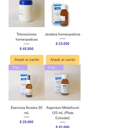
Trituraciones
Jarabes homeopaticos
homeopaticas
Precio
$ 23.000
Precio
$ 45.000
Añadir al carrito
Añadir al carrito
Disponible
Disponible
Esencias florales 30
Argentum Metallicum
mL
125 mL (Plata
Coloidal)
Precio
$ 25.000
Precio
$ 32.000