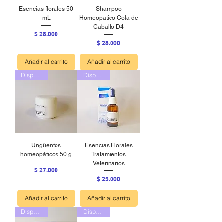
Esencias florales 50
Shampoo
mL
Homeopatico Cola de
Caballo D4
Precio
$ 28.000
Precio
$ 28.000
Añadir al carrito
Añadir al carrito
Disponible
Disponible
Ungüentos
Esencias Florales
homeopáticos 50 g
Tratamientos
Veterinarios
Precio
$ 27.000
Precio
$ 25.000
Añadir al carrito
Añadir al carrito
Disponible
Disponible