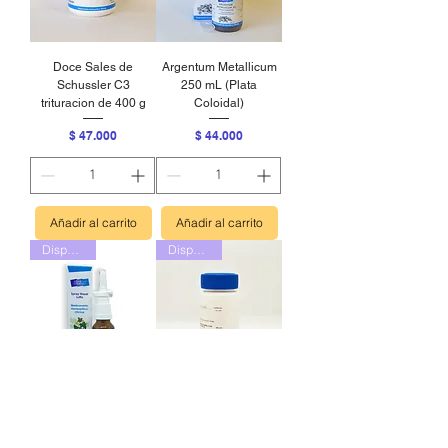
Doce Sales de
Argentum Metallicum
Schussler C3
250 mL (Plata
trituracion de 400 g
Coloidal)
Precio
Precio
$ 47.000
$ 44.000
Añadir al carrito
Añadir al carrito
Disponible
Disponible
Spray nasal
Capsulas
homeopaticas por 60
Precio
$ 35.000
unidades