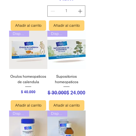
Añadir al carrito
Añadir al carrito
Disponible
Disponible
Ovulos homeopaticos
Supositorios
de calendula
homeopaticos
Precio
Precio
Precio de oferta
$ 40.000
$ 30.000
$ 24.000
Añadir al carrito
Añadir al carrito
Disponible
Disponible