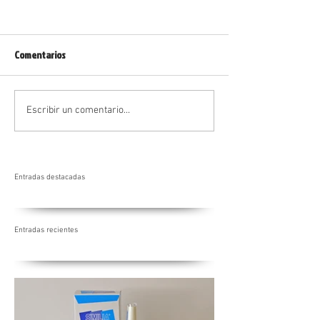
Comentarios
¡Adiós a la Tos!
Listado de los Medicamentos
Escribir un comentario...
Homeopáticos Más
Importantes
Entradas destacadas
Entradas recientes