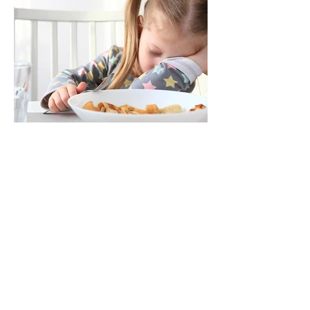
25 ago 2020
¿PORQUÉ MI HIJO NO COME?
Si tu hijo no come, está delgado y con falta de energía
debes leer este artículo.