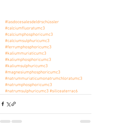
#lasdocesalesdeldrschüssler
#calciumfluoratumc3
#calciumphosphoricumc3
#calciumsulphuricumc3
#ferrumphosphoricumc3
#kaliummuriaticumc3
#kaliumphosphoricumc3
#kaliumsulphuricumc3
#magnesiumphosphoricumc3
#natrummuriaticumonatrumchloratumc3
#natrumphosphoricumc3
#natrumsulphuricumc3
#siliceaterrac6