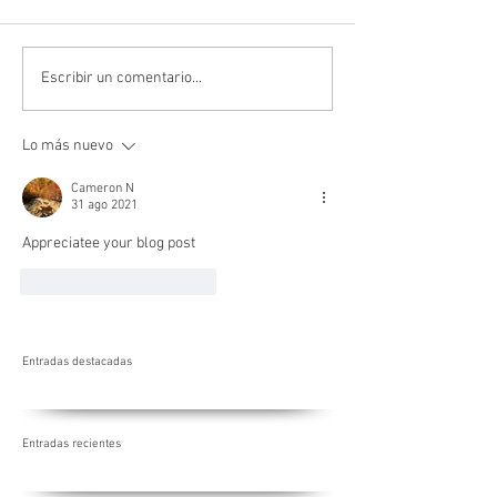
¿PORQUÉ MI HIJO NO COME?
COVID-19 Y LA SAL
Escribir un comentario...
DE NUESTRO NIÑOS
Lo más nuevo
Cameron N
31 ago 2021
Appreciatee your blog post
Me gusta
Reaccionar
Entradas destacadas
Entradas recientes